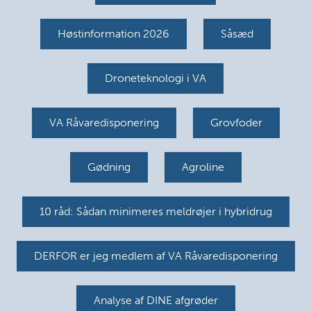
Høstinformation 2026
Såsæd
Droneteknologi i VA
VA Råvaredisponering
Grovfoder
Gødning
Agroline
10 råd: Sådan minimeres meldrøjer i hybridrug
DERFOR er jeg medlem af VA Råvaredisponering
Analyse af DINE afgrøder