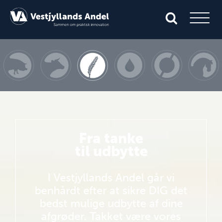
Fra tanke
til udbytte
I Vestjyllands Andel går vi
benhårdt efter at sikre DIG det
bedst mulige udbytte af dine
afgrøder. Takket være vores