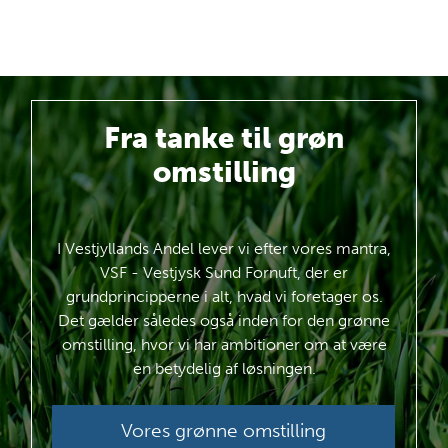
Fra tanke
til grøn
omstilling
I Vestjyllands Andel lever vi efter vores mantra,
VSF - Vestjysk Sund Fornuft, der er
grundprincipperne i alt, hvad vi foretager os.
Det gælder således også inden for den grønne
omstilling, hvor vi har ambitioner om at være
en betydelig af løsningen.
Vores grønne omstilling