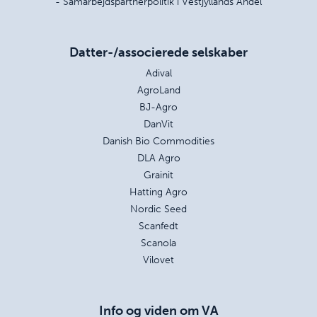
- Samarbejdspartnerpolitik i Vestjyllands Andel
Datter-/associerede selskaber
Adival
AgroLand
BJ-Agro
DanVit
Danish Bio Commodities
DLA Agro
Grainit
Hatting Agro
Nordic Seed
Scanfedt
Scanola
Vilovet
Info og viden om VA