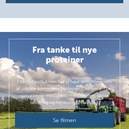
Fra tanke
til nye
proteiner
I Vestjyllands Andel har vi høje ambitioner om
at udvikle fremtidens proteiner. Dét gør vi i tæt
samarbejde med vores medlemmer, dansk
landbrug og forskningsindustrien.
Se filmen