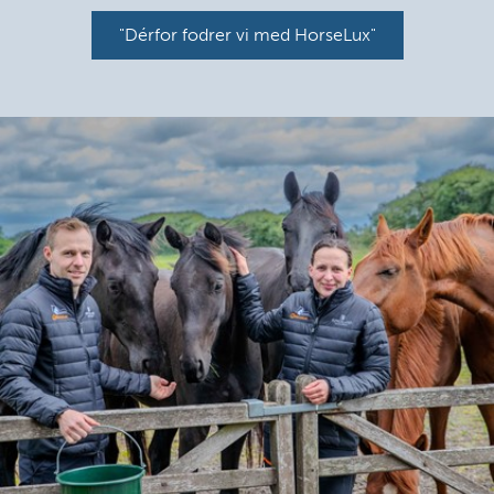
"Dérfor fodrer vi med HorseLux"