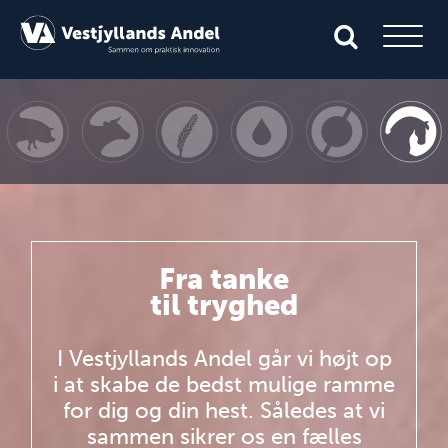
Fra tanke
til tryghed
I Vestjyllands Andel går vi højt op
i at skabe de bedst mulige ramme
for dig og din hest. Således at vi
sammen sikrer os en fælles