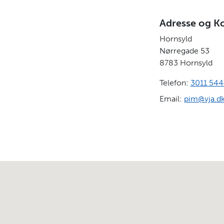
Adresse og K
Hornsyld
Nørregade 53
8783
Hornsyld
Telefon:
3011 54
Email:
pim@vja.d