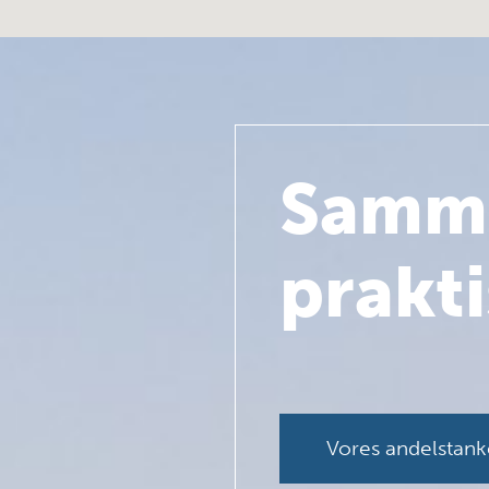
Samm
prakti
Vores andelstank