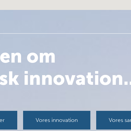
en om
sk innovation..
er
Vores innovation
Vores s