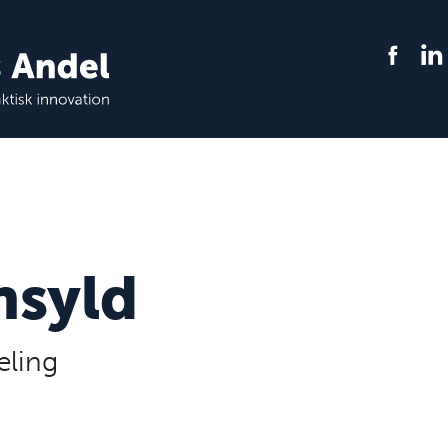
nsyld
eling