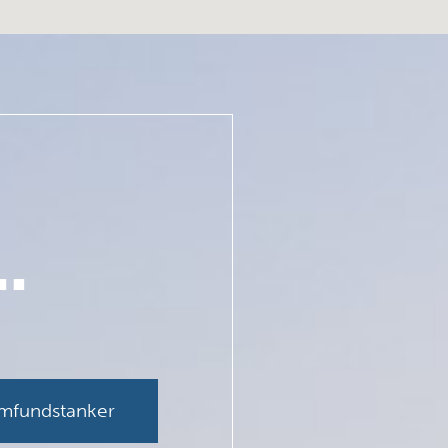
.
amfundstanker