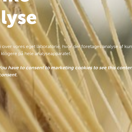
alyse
 vi over vores eget laboratorie, hvor der foretages analyse af 
 klogere på hele analyseapparatet.
You have to consent to marketing cookies to see this conten
consent.