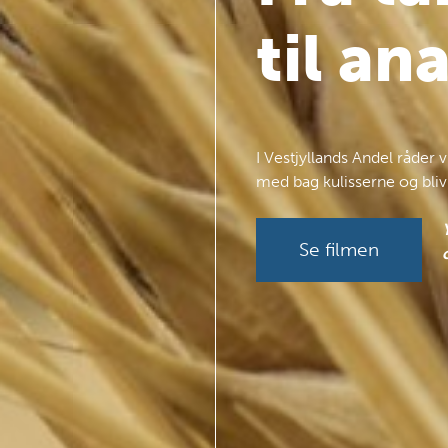
til an
I Vestjyllands Andel råder
med bag kulisserne og bliv
Se filmen