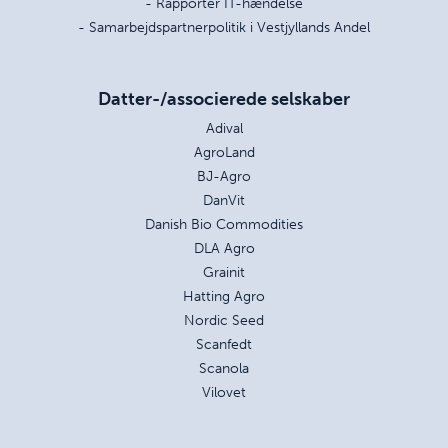
- Rapportér IT-hændelse
- Samarbejdspartnerpolitik i Vestjyllands Andel
Datter-/associerede selskaber
Adival
AgroLand
BJ-Agro
DanVit
Danish Bio Commodities
DLA Agro
Grainit
Hatting Agro
Nordic Seed
Scanfedt
Scanola
Vilovet