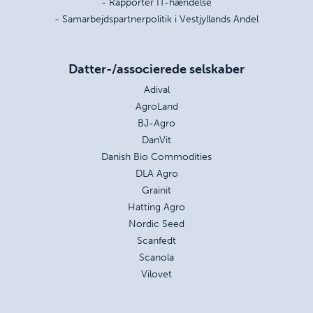
- Rapportér IT-hændelse
- Samarbejdspartnerpolitik i Vestjyllands Andel
Datter-/associerede selskaber
Adival
AgroLand
BJ-Agro
DanVit
Danish Bio Commodities
DLA Agro
Grainit
Hatting Agro
Nordic Seed
Scanfedt
Scanola
Vilovet