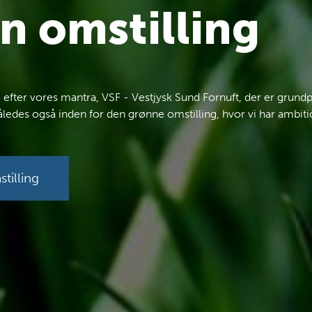
øn omstilling
vi efter vores mantra, VSF - Vestjysk Sund Fornuft, der er grundpr
åledes også inden for den grønne omstilling, hvor vi har ambi
tilling