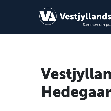
Vestjylla
Hedegaard