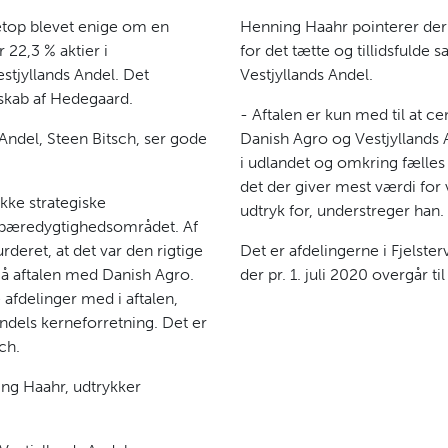
etop blevet enige om en
Henning Haahr pointerer deru
 22,3 % aktier i
for det tætte og tillidsfuld
stjyllands Andel. Det
Vestjyllands Andel.
rskab af Hedegaard.
- Aftalen er kun med til at 
 Andel, Steen Bitsch, ser gode
Danish Agro og Vestjyllands 
i udlandet og omkring fælles
det der giver mest værdi for 
kke strategiske
udtryk for, understreger han.
r bæredygtighedsområdet. Af
rderet, at det var den rigtige
Det er afdelingerne i Fjelst
dgå aftalen med Danish Agro.
der pr. 1. juli 2020 overgår ti
e afdelinger med i aftalen,
ndels kerneforretning. Det er
ch.
ng Haahr, udtrykker