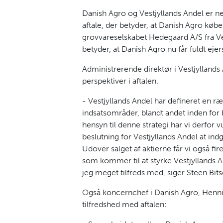
Danish Agro og Vestjyllands Andel er n
aftale, der betyder, at Danish Agro køber
grovvareselskabet Hedegaard A/S fra Ve
betyder, at Danish Agro nu får fuldt eje
Administrerende direktør i Vestjyllands
perspektiver i aftalen.
- Vestjyllands Andel har defineret en ræ
indsatsområder, blandt andet inden fo
hensyn til denne strategi har vi derfor vu
beslutning for Vestjyllands Andel at in
Udover salget af aktierne får vi også fir
som kommer til at styrke Vestjyllands A
jeg meget tilfreds med, siger Steen Bits
Også koncernchef i Danish Agro, Henni
tilfredshed med aftalen: