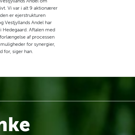
Vestjyllands Andel om
. Vi var i alt 9 aktionærer
den er ejerstrukturen
g Vestjyllands Andel har
 i Hedegaard. Aftalen med
g forlængelse af processen
 muligheder for synergier,
 for, siger han.
anke