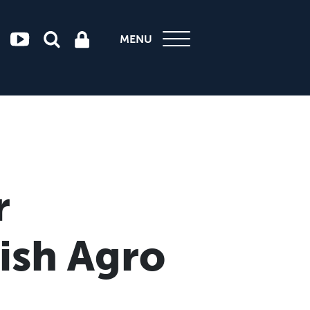
MENU
r
ish Agro