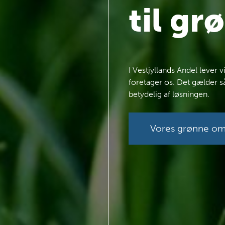
til gr
I Vestjyllands Andel lever 
foretager os. Det gælder s
betydelig af løsningen.
Vores grønne oms