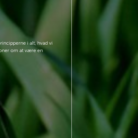
incipperne i alt, hvad vi
tioner om at være en