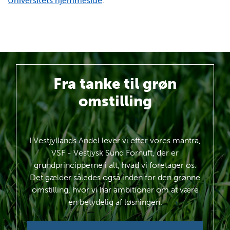
Universitets hjemmeside
.
Fra tanke
til grøn
omstilling
I Vestjyllands Andel lever vi efter vores mantra,
VSF - Vestjysk Sund Fornuft, der er
grundprincipperne i alt, hvad vi foretager os.
Det gælder således også inden for den grønne
omstilling, hvor vi har ambitioner om at være
en betydelig af løsningen.