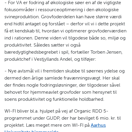
- For VA er fodring af økologiske søer en af de vigtigste
fokusområder i ressourceoptimering i den økologiske
svineproduktion. Grovfoderdelen kan have større værdi
end hidtil antaget og forstået – derfor vil vi i dette projekt
få et kendskab til, hvordan vi optimerer grovfoderværdien
ind i rationen. Denne viden vil tilgodese både so, miljø og
produktivitet. Således sætter vi også
bæredygtighedsbegrebet i spil, fortæller Torben Jensen,
produktchef i Vestjyllands Andel, og tilføjer:
- Nye avlsmål vil i fremtiden skubbe til søernes ydelse og
dermed den årlige samlede fravænningsvægt. Her skal
der findes nogle fodringsløsninger, der tilgodeser såvel
behovet for hjemmeavlet grovfoder som hensynet til
soens produktivitet og funktionelle holdbarhed.
WI-FI bliver bl.a. hjulpet på vej af Organic RDD 5-
programmet under GUDP, der har bevilget 6 mio. kr. til
projektet. Læs meget mere om WI-FI på
Aarhus