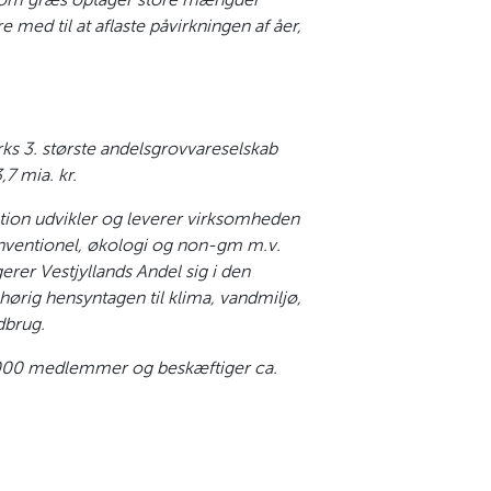
med til at aflaste påvirkningen af åer,
ks 3. største andelsgrovvareselskab
7 mia. kr.
tion udvikler og leverer virksomheden
konventionel, økologi og non-gm m.v.
rer Vestjyllands Andel sig i den
hørig hensyntagen til klima, vandmiljø,
dbrug.
4.000 medlemmer og beskæftiger ca.