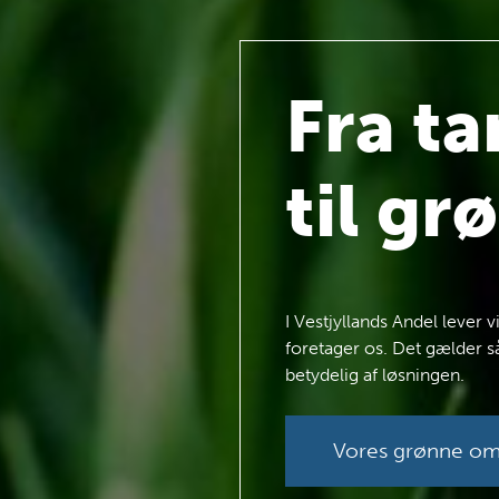
Fra t
til gr
I Vestjyllands Andel lever 
foretager os. Det gælder s
betydelig af løsningen.
Vores grønne oms