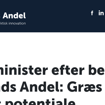
inister efter b
nds Andel: Græ
 potentiale