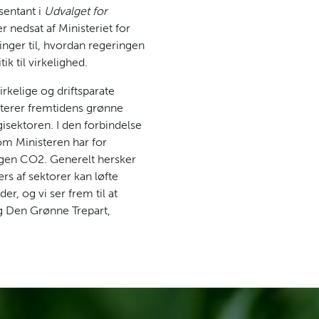
sentant i
Udvalget for
er nedsat af Ministeriet for
nger til, hvordan regeringen
ik til virkelighed.
rkelige og driftsparate
terer fremtidens grønne
isektoren. I den forbindelse
som Ministeren har for
ogen CO2. Generelt hersker
rs af sektorer kan løfte
r, og vi ser frem til at
g Den Grønne Trepart,