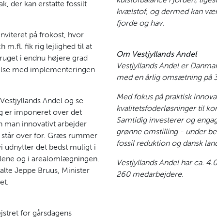
der kan erstatte fossilt
kvælstof, og dermed kan være 
fjorde og hav.
nviteret på frokost, hvor
.fl. fik rig lejlighed til at
Om Vestjyllands Andel
ruget i endnu højere grad
Vestjyllands Andel er Danmar
indelse med implementeringen
med en årlig omsætning på 3,
Med fokus på praktisk innova
Vestjyllands Andel og se
kvali­tetsfoderløsninger til 
 er imponeret over det
Samtidig investerer og engage
 man innovativt arbejder
grønne omstilling - under be
i står over for. Græs rummer
fossil reduktion og dansk lan
vi udnytter det bedst muligt i
ålene og i arealomlægningen.
Vestjyllands Andel har ca. 
rtalte Jeppe Bruus, Minister
260 medarbejdere.
et.
jstret for gårsdagens