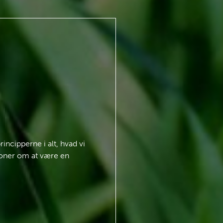
incipperne i alt, hvad vi
tioner om at være en