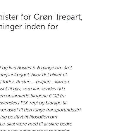
ister for Grøn Trepart,
ninger inden for
 og kan høstes 5-6 gange om året.
ingsanlægget, hvor det bliver til
 i foder. Resten – pulpen - køres i
et til gas, som kan sendes ud i
en opsamlede biogene CO2 fra
vendes i PtX-regi og bidrage til
rændstof til den tunge transportindustri.
g positivt til filosofien om
.a. skal være med til at sikre bedre
gesom græs optager store mængder