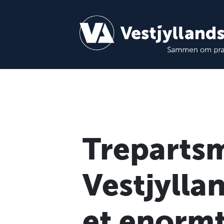
Trepartsm
Vestjylla
et enormt