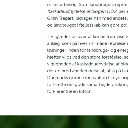
ministerbesøg. Som landbrugets repræ
Kaskadeudnyttelse af biogen CO2
, der 
Grøn Trepart, bidrager han med anbefali
og landbruget i fællesskab kan gøre polit
- Vi glæder os over at kunne fremvise vi
anlæg, som på hver sin måde repræsen
løsninger inden for landbrugs- og energ
hæfter vi os ved den store forståelse, 
vigtigheden af kaskadeudnyttelse af bi
der en bred anerkendelse af, at vi på tvæ
Danmarks grønne innovation til nye højde
fortsætte det gode samarbejde omkrin
forklarer Steen Bitsch.