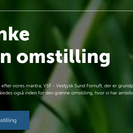
anke
øn omstilling
vi efter vores mantra, VSF - Vestjysk Sund Fornuft, der er grundpr
åledes også inden for den grønne omstilling, hvor vi har ambi
tilling