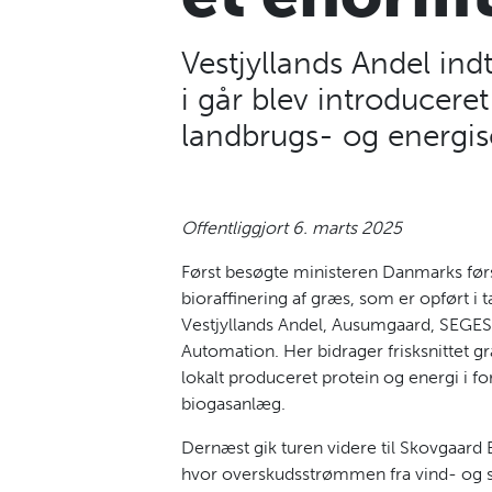
Vestjyllands Andel ind
i går blev introducere
landbrugs- og energis
Offentliggjort 6. marts 2025
Først besøgte ministeren Danmarks førs
bioraffinering af græs, som er opført 
Vestjyllands Andel, Ausumgaard, SEGE
Automation. Her bidrager frisksnittet græs
lokalt produceret protein og energi i fo
biogasanlæg.
Dernæst gik turen videre til Skovgaar
hvor overskudsstrømmen fra vind- og s