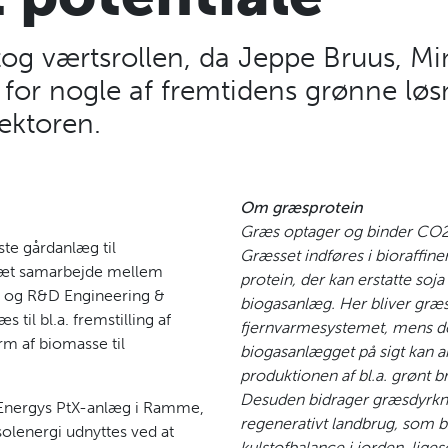
tog værtsrollen, da Jeppe Bruus, Min
t for nogle af fremtidens grønne løs
ektoren.
Om græsprotein
Græs optager og binder CO2
te gårdanlæg til
Græsset indføres i bioraffiner
i tæt samarbejde mellem
protein, der kan erstatte soja
S og R&D Engineering &
biogasanlæg. Her bliver græss
 til bl.a. fremstilling af
fjernvarmesystemet, mens d
rm af biomasse til
biogasanlægget på sigt kan an
produktionen af bl.a. grønt b
Desuden bidrager græsdyrknin
d Energys PtX-anlæg i Ramme,
regenerativt landbrug, som bl
olenergi udnyttes ved at
kulstofbalance i jorden, li