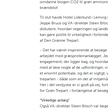
omdanne biogen CO2 til grøn ammoniak, 
brændstof.
Til slut havde Hotel Lidenlund i Lemvig i
Jeppe Bruus og VA-direktør Steen Bitsch m
diskutere, hvordan regeringen og landb
kan gøre politik til virkelighed i forb
af Den Grønne Trepart.
- Det har været inspirerende at besøge 
arbejdet med græsproteinanlægget. Jeg
engagement, der ligger bag, og hvordan
med at løse nogle af de udfordringer, v
et enormt potentiale, og det er vigtigt, 
treparten - både som en del af miljøm
Her i det vestjyske er vi godt på vej, fo
for Grøn Trepart, i forlængelse af besøg
”Virkelige anlæg”
Også VA-direktør Steen Bitsch var bege