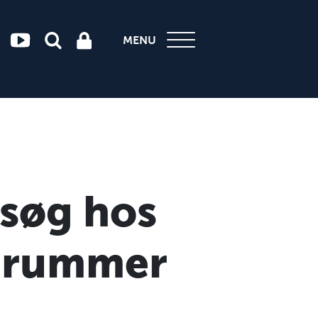
MENU
esøg hos
s rummer