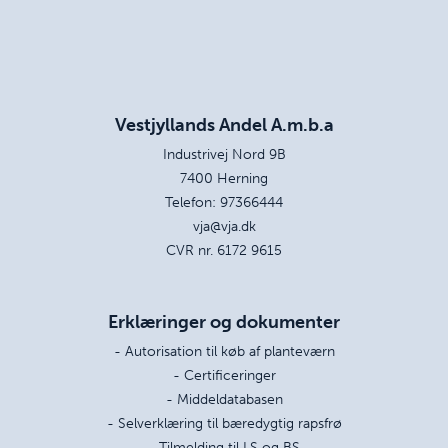
Vestjyllands Andel A.m.b.a
Industrivej Nord 9B
7400 Herning
Telefon:
97366444
vja@vja.dk
CVR nr. 6172 9615
Erklæringer og dokumenter
- Autorisation til køb af planteværn
- Certificeringer
- Middeldatabasen
- Selverklæring til bæredygtig rapsfrø
- Tilmelding til LS og BS