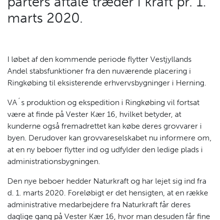
parters aftale træder i kraft pr. 1.
marts 2020.
I løbet af den kommende periode flytter Vestjyllands
Andel stabsfunktioner fra den nuværende placering i
Ringkøbing til eksisterende erhvervsbygninger i Herning.
VA´s produktion og ekspedition i Ringkøbing vil fortsat
være at finde på Vester Kær 16, hvilket betyder, at
kunderne også fremadrettet kan købe deres grovvarer i
byen. Derudover kan grovvareselskabet nu informere om,
at en ny beboer flytter ind og udfylder den ledige plads i
administrationsbygningen.
Den nye beboer hedder Naturkraft og har lejet sig ind fra
d. 1. marts 2020. Foreløbigt er det hensigten, at en række
administrative medarbejdere fra Naturkraft får deres
daglige gang på Vester Kær 16, hvor man desuden får fine