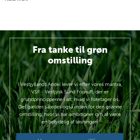
Fra tanke
til grøn
omstilling
I Vestjyllands Andel lever vi efter vores mantra,
VSF - Vestjysk Sund Fornuft, der er
grundprincipperne i alt, hvad vi foretager os.
Det gælder således også inden for den grønne
omstilling, hvor vi har ambitioner om at være
en betydelig af løsningen.