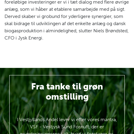
foreløbige investeringer er vi i tæt dialog med flere øvrige
anlæg, som vi håber at etablere samarbejde med på sigt.
Derved skaber vi grobund for yderligere synergier, som
skal bidrage til udviklingen af det enkelte anlæg og dansk
biogasproduktion i almindelighed, slutter Niels Brøndsted,
CFO i Jysk Energi.
Fra tanke
til grøn
omstilling
I Vestjyllands Andel lever vi efter vores mantra,
VSF - Vestjysk Sund Fornuft, der er
grundprincipperne i alt, hvad vi foretager os.