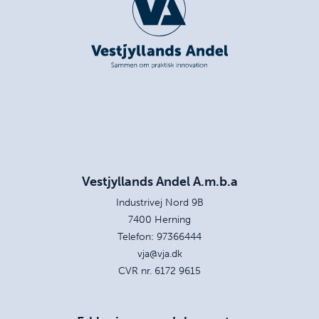
Vestjyllands Andel A.m.b.a
Industrivej Nord 9B
7400 Herning
Telefon:
97366444
vja@vja.dk
CVR nr. 6172 9615