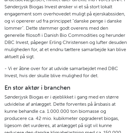
Sønderjysk Biogas Invest ønsker vi et så stort lokalt
engagement som overhovedet muligt på ejerskabssiden,
og vi opererer ud fra princippet ”danske penge i danske
lommer”. Dette stemmer godt overens med den
generelle filosofi i Danish Bio Commodities og herunder
DBC Invest, påpeger Erling Christensen og lufter desuden
muligheden for, at et endnu tættere samarbejde kan blive
aktuelt på sigt.
- Vi er åbne over for at udvide samarbejdet med DBC
Invest, hvis der skulle blive mulighed for det.
En stor aktør i branchen
Sønderjysk Biogas er i øjeblikket i gang med en større
udvidelse af anlægget. Dette forventes på årsbasis at
kunne behandle ca. 1.000.000 ton biomasse og
producere ca. 42 mio. kubikmeter opgraderet biogas,
ligesom det vurderes, at anlægget på sigt vil kunne
reducere den danske klimabelastning med ca. 150.000