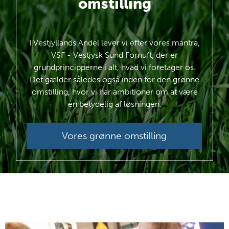
omstilling
I Vestjyllands Andel lever vi efter vores mantra,
VSF - Vestjysk Sund Fornuft, der er
grundprincipperne i alt, hvad vi foretager os.
Det gælder således også inden for den grønne
omstilling, hvor vi har ambitioner om at være
en betydelig af løsningen.
Vores grønne omstilling