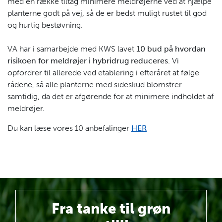
med en række tiltag minimere meldrøjerne ved at hjælpe
planterne godt på vej, så de er bedst muligt rustet til god
og hurtig bestøvning.
VA har i samarbejde med KWS lavet
10 bud på hvordan
risikoen for meldrøjer i hybridrug reduceres
. Vi
opfordrer til allerede ved etablering i efteråret at følge
rådene, så alle planterne med sideskud blomstrer
samtidig, da det er afgørende for at minimere indholdet af
meldrøjer.
Du kan læse vores 10 anbefalinger
HER
Fra tanke
til grøn