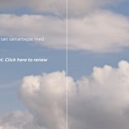
i i tæt samarbejde med
t. Click here to renew