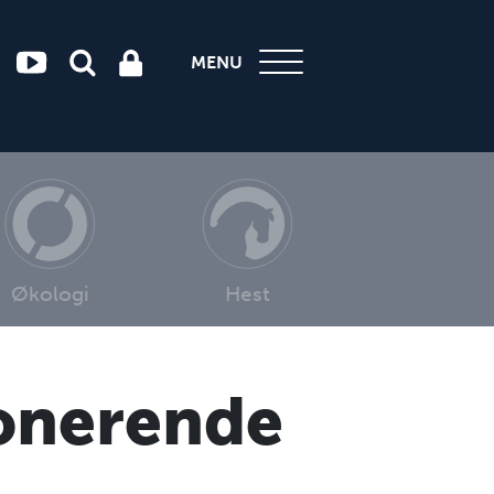
MENU
Økologi
Hest
onerende