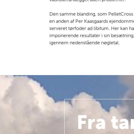
Den samme blanding, som PelletCross be
en anden af Per Kaasgaards ejendomme,
serveret tørfoder ad libitum. Her kan h
imponerende resultater i sin besætning,
igennem nedenstående nøgletal.
Fra t