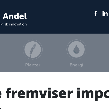
Planter
Energi
 fremviser imp