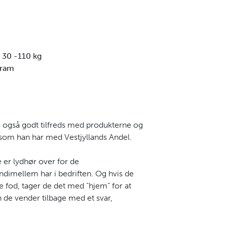
: 30 -110 kg
gram
 også godt tilfreds med produkterne og
som han har med Vestjyllands Andel.
e er lydhør over for de
ndimellem har i bedriften. Og hvis de
e fod, tager de det med ”hjem” for at
 de vender tilbage med et svar,