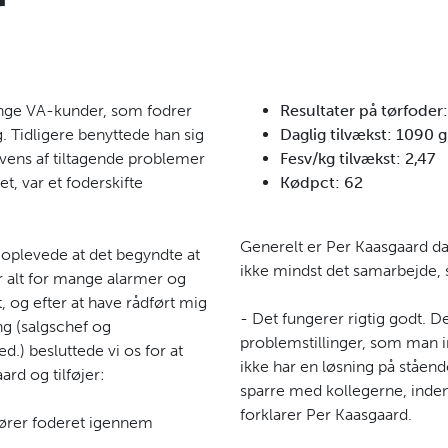
r
nge VA-kunder, som fodrer
Resultater på tørfoder
. Tidligere benyttede han sig
Daglig tilvækst: 1090 
ens af tiltagende problemer
Fesv/kg tilvækst: 2,47
, var et foderskifte
Kødpct: 62
Generelt er Per Kaasgaard da
 oplevede at det begyndte at
ikke mindst det samarbejde, 
r alt for mange alarmer og
og efter at have rådført mig
- Det fungerer rigtig godt. D
 (salgschef og
problemstillinger, som man i
d.) besluttede vi os for at
ikke har en løsning på ståend
ard og tilføjer:
sparre med kollegerne, inden
forklarer Per Kaasgaard.
kører foderet igennem