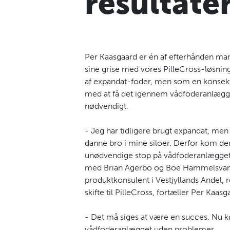
resultate
Per Kaasgaard er én af efterhånden ma
sine grise med vores PilleCross-løsning
af expandat-foder, men som en konsekv
med at få det igennem vådfoderanlægget
nødvendigt.
- Jeg har tidligere brugt expandat, men
danne bro i mine siloer. Derfor kom de
unødvendige stop på vådfoderanlægget, 
med Brian Agerbo og Boe Hammelsvang
produktkonsulent i Vestjyllands Andel, re
skifte til PilleCross, fortæller Per Kaasga
- Det må siges at være en succes. Nu 
vådfoderanlægget uden problemer.