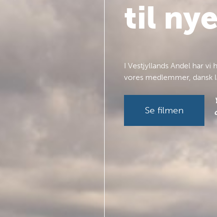
til ny
I Vestjyllands Andel har v
vores medlemmer, dansk la
Se filmen