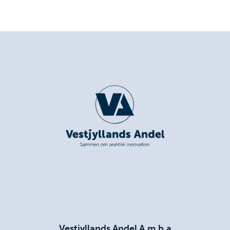
Vestjyllands Andel A.m.b.a