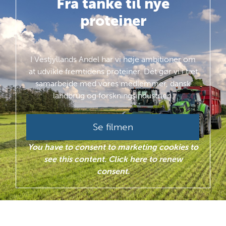
Fra tanke
til nye
proteiner
I Vestjyllands Andel har vi høje ambitioner om
at udvikle fremtidens proteiner. Dét gør vi i tæt
samarbejde med vores medlemmer, dansk
landbrug og forskningsindustrien.
Se filmen
You have to consent to marketing cookies to
see this content. Click here to renew
consent.