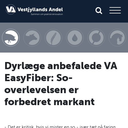
Dyrlæge anbefalede VA
EasyFiber: So-
overlevelsen er
forbedret markant
- Det er kritisk, hvis vi mister en so - især tæt på faring.