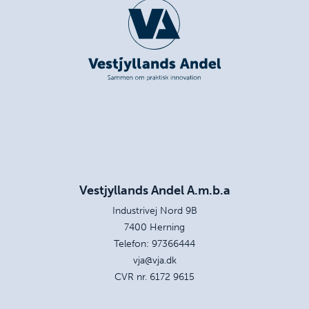
Vestjyllands Andel A.m.b.a
Industrivej Nord 9B
7400 Herning
Telefon:
97366444
vja@vja.dk
CVR nr. 6172 9615