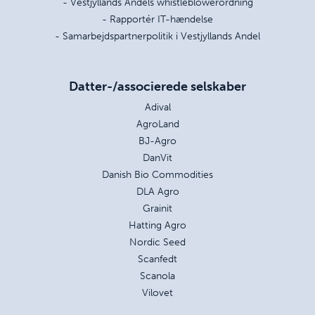
- Vestjyllands Andels whistleblowerordning
- Rapportér IT-hændelse
- Samarbejdspartnerpolitik i Vestjyllands Andel
Datter-/associerede selskaber
Adival
AgroLand
BJ-Agro
DanVit
Danish Bio Commodities
DLA Agro
Grainit
Hatting Agro
Nordic Seed
Scanfedt
Scanola
Vilovet