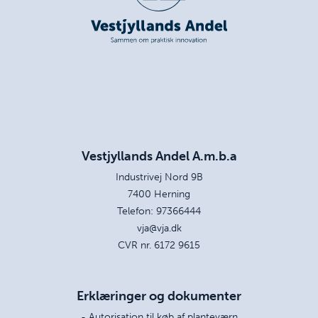
Vestjyllands Andel A.m.b.a
Industrivej Nord 9B
7400 Herning
Telefon:
97366444
vja@vja.dk
CVR nr. 6172 9615
Erklæringer og dokumenter
- Autorisation til køb af planteværn