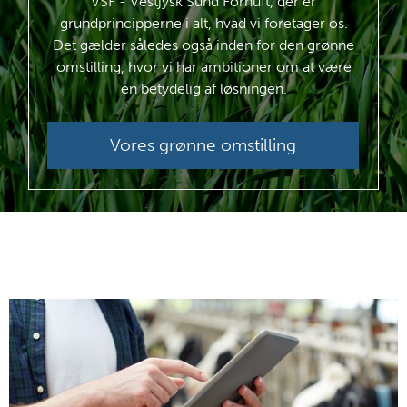
VSF - Vestjysk Sund Fornuft, der er
grundprincipperne i alt, hvad vi foretager os.
Det gælder således også inden for den grønne
omstilling, hvor vi har ambitioner om at være
en betydelig af løsningen.
Vores grønne omstilling