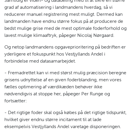
Samtidig er viden- og datadeling med til at sikre en større
grad af automatisering i landmandens hverdag, så vi
reducerer manuel registrering mest muligt. Dermed kan
landmanden have endnu større fokus på at producere de
bedst mulige grise med de mest optimale foderforhold og
lavest mulige klimaaftryk, påpeger Nicolaj Nørgaard.
Og netop landmandens opgaveprioritering på bedriften er
yderligere et fokuspunkt hos Vestjyllands Andel i
forbindelse med datasamarbejdet.
- Fremadrettet kan vi med størst mulig præcision beregne
grisens udnyttelse af en given foderblanding, men vores
fælles optimering af værdikæden behøver ikke
nødvendigvis at stoppe her, påpeger Per Runge og
fortsætter:
- Det rigtige foder skal også købes på det rigtige tidspunkt,
hvilket giver endnu større incitament til at lade
eksempelvis Vestjyllands Andel varetage disponeringen.