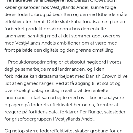
Fremadrettet vil andelsejere hos Danish Crown, som
køber grisefoder hos Vestjyllands Andel, kunne følge
deres foderforbrug på bedriften og dermed løbende måle
effektiviteten heraf. Dette skal skabe forudsætning for en
forbedret produktionsøkonomi hos den enkelte
landmand, samtidig med at det stemmer godt overens
med Vestjyllands Andels ambitioner om at være med i
front på både den digitale og den grønne omstilling.
- Produktionsoptimering er et absolut nøgleord i vores
daglige samarbejde med landmanden, og i den
forbindelse kan datasamarbejdet med Danish Crown blive
lidt af en gamechanger. Ved at få adgang til et solidt og
overskueligt datagrundlag i realtid vil den enkelte
landmand – i tæt samarbejde med os – kunne analysere
og agere på foderets effektivitet her og nu, fremfor at
reagere på fortidens data, forklarer Per Runge, salgsleder
for grisefodergruppen i Vestjyllands Andel.
Og netop større fodereffektivitet skaber grobund for en