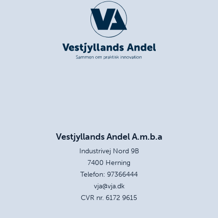
Vestjyllands Andel A.m.b.a
Industrivej Nord 9B
7400 Herning
Telefon:
97366444
vja@vja.dk
CVR nr. 6172 9615